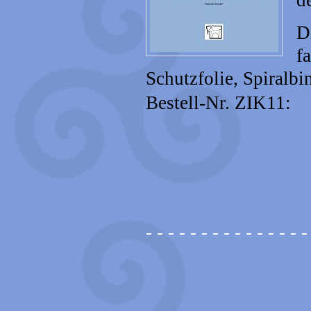
d
D
f
Schutzfolie, Spiralbi
Bestell-Nr. ZIK11
- - - - - - - - - - - - - - -