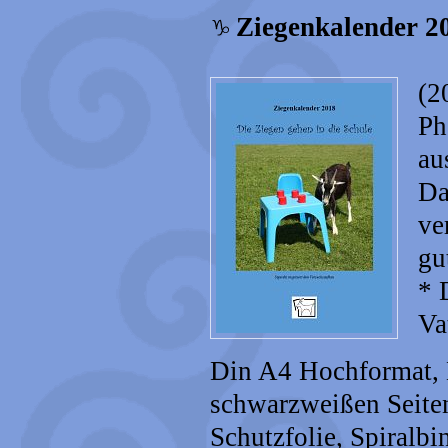
Ziegenkalender 20
(2
Ph
au
Da
ve
gu
* 
Va
Din A4 Hochformat, D
schwarzweißen Seite
Schutzfolie, Spiralbi