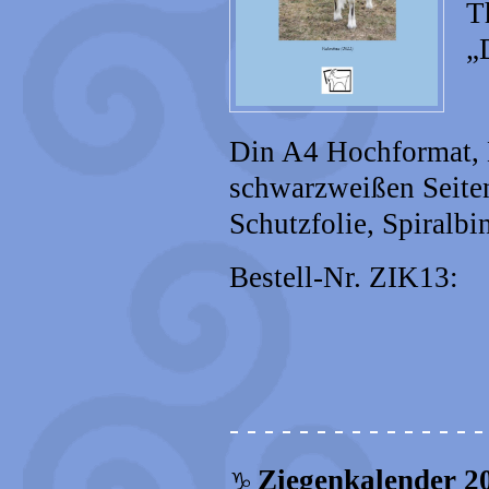
T
„
Din A4 Hochformat, D
schwarzweißen Seite
Schutzfolie, Spiralbi
Bestell-Nr. ZIK13
- - - - - - - - - - - - - - -
Ziegenkalender 20