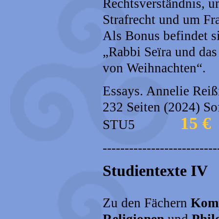
Rechtsverständnis, 
Strafrecht und um Fr
Als Bonus befindet s
„Rabbi Seïra und da
von Weihnachten“.
Essays. Annelie Reiß
232 Seiten (2024) Sof
15 €
STU5
--------------------------
Studientexte IV
Zu den Fächern
Komp
Religionen
und
Phil