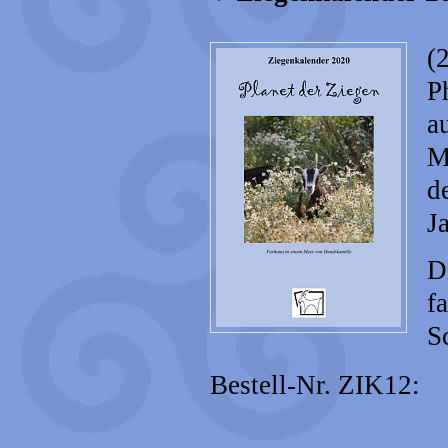
(
P
a
M
d
J
D
f
S
Bestell-Nr. ZIK12