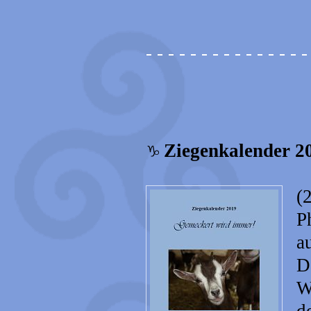
- - - - - - - - - - - - - - -
Ziegenkalender 2
(
P
a
D
W